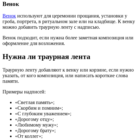
Венок
Венок
используют для церемонии прощания, установки у
гроба, портрета, в ритуальном зале или на кладбище. К венку
можно добавить траурную ленту с надписью.
Венок подходит, если нужна более заметная композиция или
оформление для возложения.
Нужна ли траурная лента
Траурную ленту добавляют к венку или корзине, если нужно
указать, от кого композиция, или написать короткие слова
памяти.
Примеры надписей:
«Светлая память»;
«Скорбим и помним»;
«С глубоким уважением»;
«Дорогому отцу»;
«Любимому мужу»;
«Дорогому брату»;
«От коллег»;